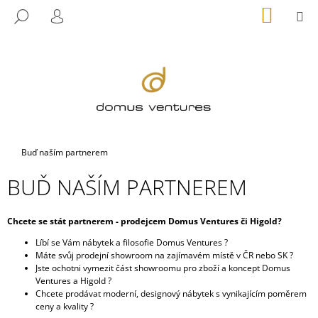
K
Přejít
NÁKUP
M
HLEDAT
na
KOŠÍK
O
PŘIHLÁŠENÍ
ZPĚT
ZPĚT
obsah
Š
Í
C
K
O
P
O
T
Domů
Buď naším partnerem
Ř
BUĎ NAŠÍM PARTNEREM
E
B
U
Chcete se stát partnerem - prodejcem Domus Ventures či Higold?
J
Líbí se Vám nábytek a filosofie Domus Ventures ?
Máte svůj prodejní showroom na zajímavém místě v ČR nebo SK ?
E
Jste ochotni vymezit část showroomu pro zboží a koncept Domus
T
Ventures a Higold ?
E
Chcete prodávat moderní, designový nábytek s vynikajícím poměrem
ceny a kvality ?
N