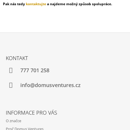
Pak nás tedy
kontaktujte
a najdeme možný způsob spolupráce.
A
J
Í
T
?
Z
Á
KONTAKT
P
HLEDAT
A
777 701 258
T
Í
info@domusventures.cz
D
O
P
O
INFORMACE PRO VÁS
R
U
O značce
Č
U
Proč Domus Ventures