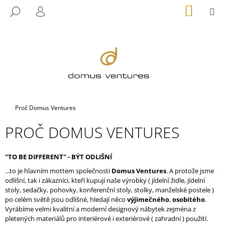
K
Přejít
NÁKUP
M
HLEDAT
na
KOŠÍK
O
PŘIHLÁŠENÍ
ZPĚT
ZPĚT
obsah
Š
Í
C
K
O
P
O
T
Domů
Proč Domus Ventures
Ř
PROČ DOMUS VENTURES
E
B
U
"TO BE DIFFERENT" - BÝT ODLIŠNÍ
J
...to je hlavním mottem společnosti
Domus Ventures
. A protože jsme
odlišní, tak i zákazníci, kteří kupují naše výrobky ( jídelní židle, jídelní
E
stoly, sedačky, pohovky, konferenční stoly, stolky, manželské postele )
T
po celém světě jsou odlišné, hledají něco
výjimečného
,
osobitého
.
E
Vyrábíme velmi kvalitní a moderní designový nábytek zejména z
pletených materiálů pro interiérové i exteriérové ( zahradní ) použití.
N