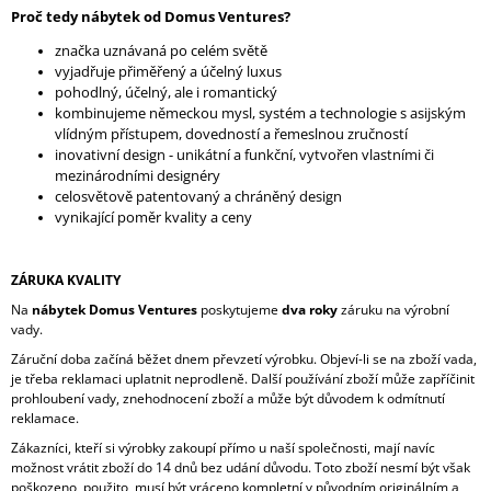
Proč tedy nábytek od Domus Ventures?
A
J
značka uznávaná po celém světě
vyjadřuje přiměřený a účelný luxus
Í
pohodlný, účelný, ale i romantický
T
kombinujeme německou mysl, systém a technologie s asijským
?
vlídným přístupem, dovedností a řemeslnou zručností
inovativní design - unikátní a funkční, vytvořen vlastními či
mezinárodními designéry
celosvětově patentovaný a chráněný design
vynikající poměr kvality a ceny
HLEDAT
ZÁRUKA KVALITY
Na
nábytek Domus Ventures
poskytujeme
dva roky
záruku na výrobní
vady.
D
Záruční doba začíná běžet dnem převzetí výrobku. Objeví-li se na zboží vada,
O
je třeba reklamaci uplatnit neprodleně. Další používání zboží může zapříčinit
P
prohloubení vady, znehodnocení zboží a může být důvodem k odmítnutí
O
reklamace.
R
U
Zákazníci, kteří si výrobky zakoupí přímo u naší společnosti, mají navíc
Č
možnost vrátit zboží do 14 dnů bez udání důvodu. Toto zboží nesmí být však
U
poškozeno, použito, musí být vráceno kompletní v původním originálním a