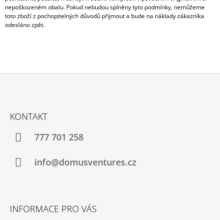
J
nepoškozeném obalu. Pokud nebudou splněny tyto podmínky, nemůžeme
toto zboží z pochopitelných důvodů přijmout a bude na náklady zákazníka
E
odesláno zpět.
M
E
ODPOČINKOVÝ
SET
NEW
YORK
Z
86
300
Á
Kč
KONTAKT
P
A
777 701 258
T
Í
info@domusventures.cz
INFORMACE PRO VÁS