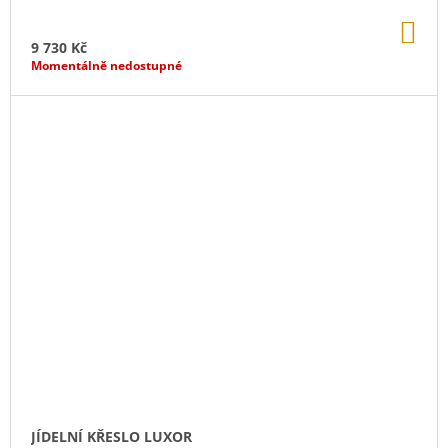
DO
KO
9 730 Kč
Momentálně nedostupné
JÍDELNÍ KŘESLO LUXOR