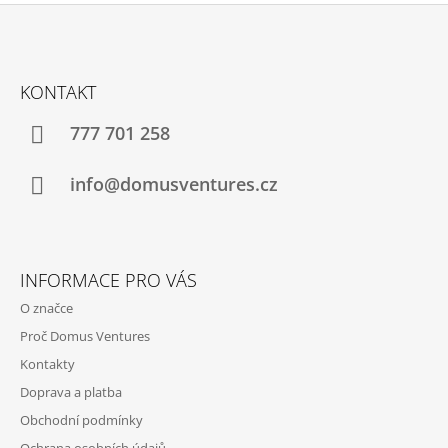
R
V
K
Z
Y
Á
V
KONTAKT
Ý
P
P
A
777 701 258
I
S
T
U
Í
info@domusventures.cz
INFORMACE PRO VÁS
O značce
Proč Domus Ventures
Kontakty
Doprava a platba
Obchodní podmínky
Ochrana osobních údajů