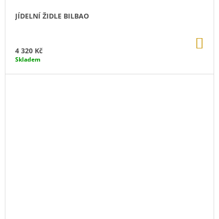
JÍDELNÍ ŽIDLE BILBAO
DO
KO
4 320 Kč
Skladem