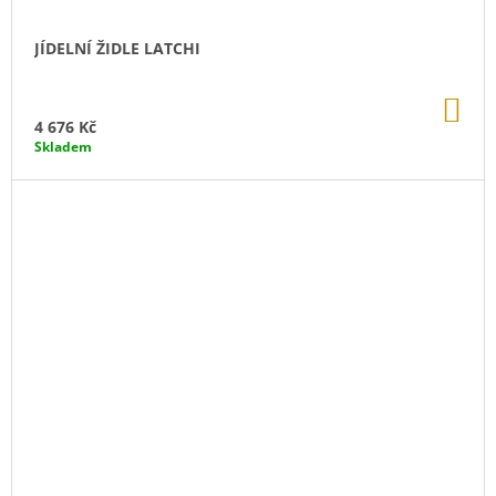
JÍDELNÍ ŽIDLE LATCHI
DO
KO
4 676 Kč
Skladem