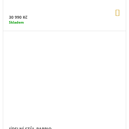
DO
KO
30 990 Kč
Skladem
JÍDELNÍ STŮL BARRIO