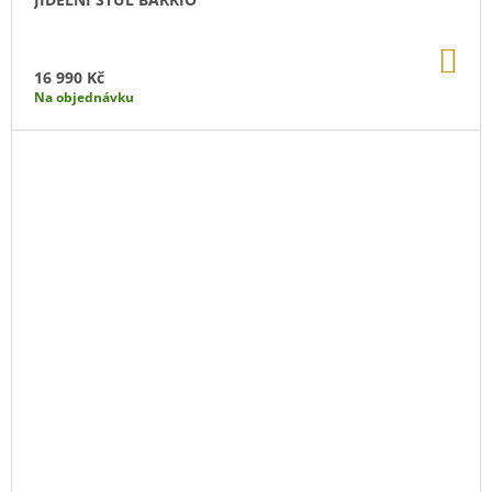
DO
KO
16 990 Kč
Na objednávku