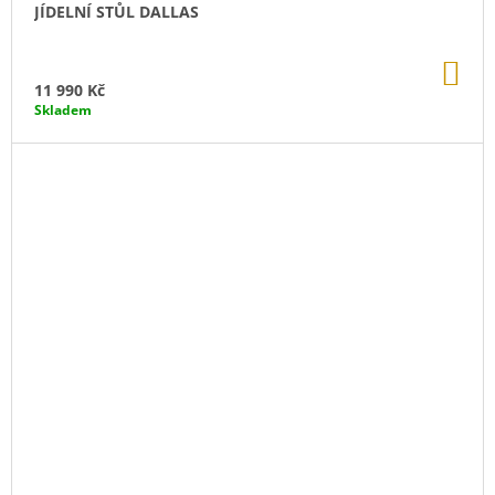
JÍDELNÍ STŮL DALLAS
DO
KO
11 990 Kč
Skladem