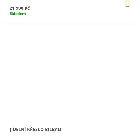
DO
KO
21 990 Kč
Skladem
JÍDELNÍ KŘESLO BILBAO