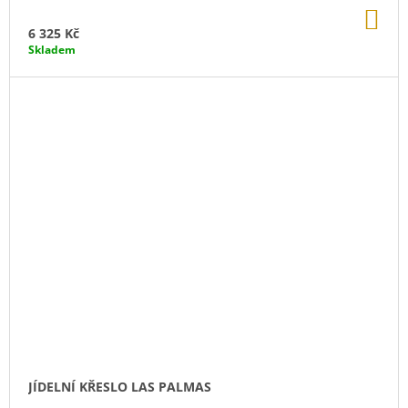
DO
KO
6 325 Kč
Skladem
JÍDELNÍ KŘESLO LAS PALMAS