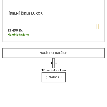
JÍDELNÍ ŽIDLE LUXOR
DO
KO
13 490 Kč
Na objednávku
NAČÍST 14 DALŠÍCH
S
1
T
3
O
R
37
položek celkem
Á
V
N
L
NAHORU
K
Á
O
D
V
Á
A
N
C
Í
Í
P