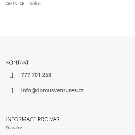
ZEPTAT SE
SDÍLET
Z
Á
KONTAKT
P
A
777 701 258
T
Í
info@domusventures.cz
INFORMACE PRO VÁS
O značce