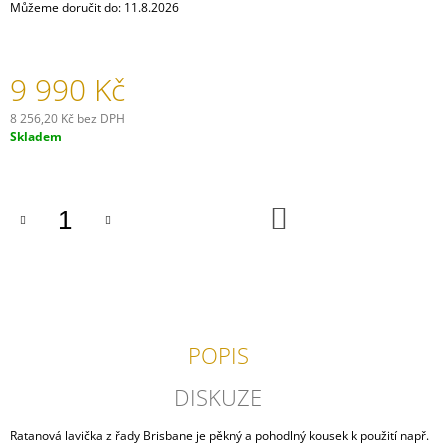
Můžeme doručit do:
11.8.2026
J
E
M
E
9 990 Kč
ODPOČINKOVÝ
8 256,20 Kč bez DPH
SET
Měrná
Skladem
GENEVA
cena:
34
090
Kč
DO
KOŠÍKU
POPIS
DISKUZE
Ratanová lavička z řady Brisbane je pěkný a pohodlný kousek k použití např.