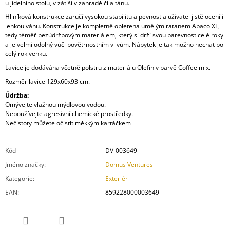
u jídelního stolu, v zátiší v zahradě či altánu.
Hliníková konstrukce zaručí vysokou stabilitu a pevnost a uživatel jistě ocení i
lehkou váhu. Konstrukce je kompletně opletena umělým ratanem Abaco XF,
tedy téměř bezúdržbovým materiálem, který si drží svou barevnost celé roky
a je velmi odolný vůči povětrnostním vlivům. Nábytek je tak možno nechat po
celý rok venku.
Lavice je dodávána včetně polstru z materiálu Olefin v barvě Coffee mix.
Rozměr lavice 129x60x93 cm.
Údržba:
Omývejte vlažnou mýdlovou vodou.
Nepoužívejte agresivní chemické prostředky.
Nečistoty můžete očistit měkkým kartáčkem
Kód
DV-003649
Jméno značky
:
Domus Ventures
Kategorie
:
Exteriér
EAN
:
859228000003649