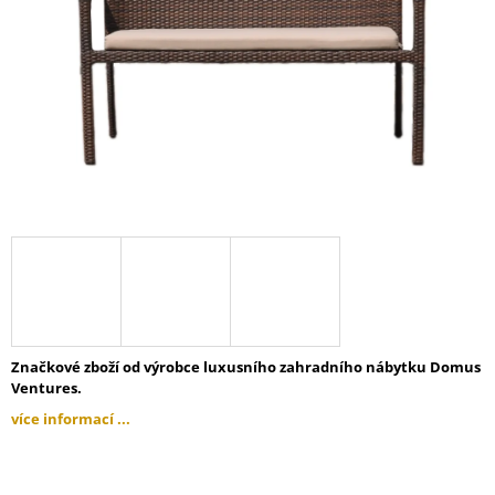
A
J
Í
T
?
HLEDAT
D
O
Značkové zboží od výrobce luxusního zahradního nábytku Domus
P
Ventures.
O
více informací ...
R
U
Č
U