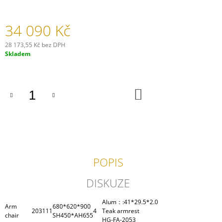
J
E
34 090 Kč
M
E
28 173,55 Kč bez DPH
Měrná
Skladem
JÍDELNÍ
cena:
VOZÍK
AIRPORT
19
DO
390
KOŠÍKU
Kč
POPIS
DISKUZE
Alum：:41*29.5*2.0
Arm
680*620*900
203111
4
Teak armrest
chair
SH450*AH655
HG-FA-2053