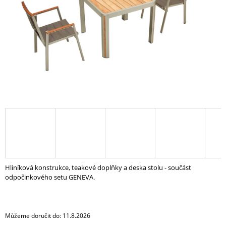
A
J
Í
T
?
HLEDAT
D
O
Hliníková konstrukce, teakové doplňky a deska stolu - součást
P
odpočinkového setu GENEVA.
O
R
U
Č
Můžeme doručit do:
11.8.2026
U