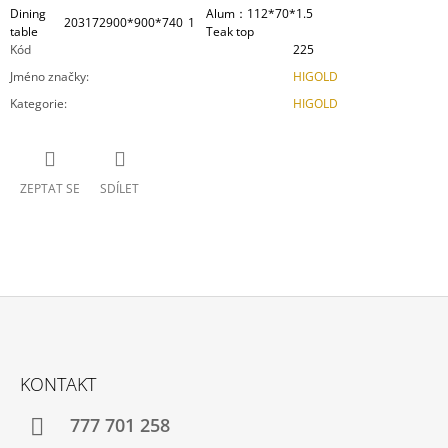
Dining
Alum：112*70*1.5
203172
900*900*740
1
table
Teak top
Kód
225
Jméno značky
:
HIGOLD
Kategorie
:
HIGOLD
ZEPTAT SE
SDÍLET
Z
Á
KONTAKT
P
A
777 701 258