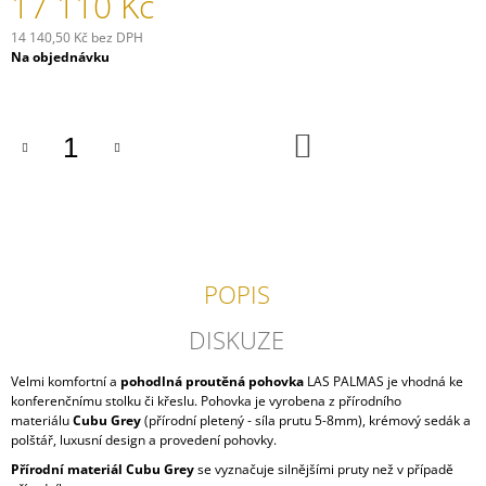
17 110 Kč
J
E
14 140,50 Kč bez DPH
Měrná
M
Na objednávku
cena:
E
JÍDELNÍ
DO
VOZÍK
KOŠÍKU
AIRPORT
19
390
Kč
POPIS
DISKUZE
Velmi komfortní a
pohodlná proutěná pohovka
LAS PALMAS je vhodná ke
konferenčnímu stolku či křeslu. Pohovka je vyrobena z přírodního
materiálu
Cubu Grey
(přírodní pletený - síla prutu 5-8mm), krémový sedák a
polštář, luxusní design a provedení pohovky.
Přírodní materiál Cubu Grey
se vyznačuje silnějšími pruty než v případě