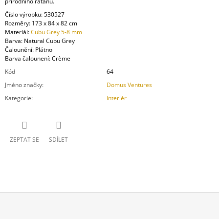
přírodního ratanu.
Číslo výrobku: 530527
Rozměry: 173 x 84 x 82 cm
Materiál:
Cubu Grey 5-8 mm
Barva: Natural Cubu Grey
Čalounění: Plátno
Barva čalounení: Crème
Kód
64
Jméno značky
:
Domus Ventures
Kategorie
:
Interiér
ZEPTAT SE
SDÍLET
Z