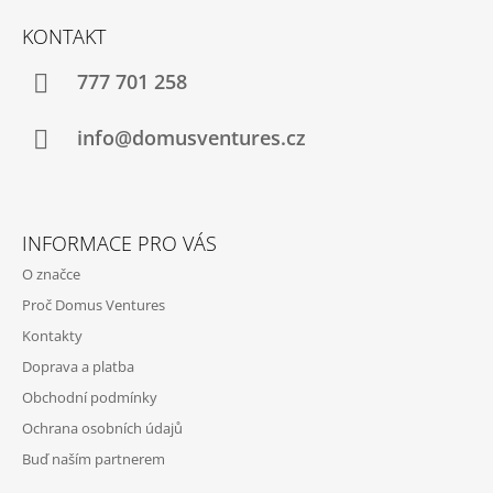
Á
KONTAKT
P
A
777 701 258
T
Í
info@domusventures.cz
INFORMACE PRO VÁS
O značce
Proč Domus Ventures
Kontakty
Doprava a platba
Obchodní podmínky
Ochrana osobních údajů
Buď naším partnerem