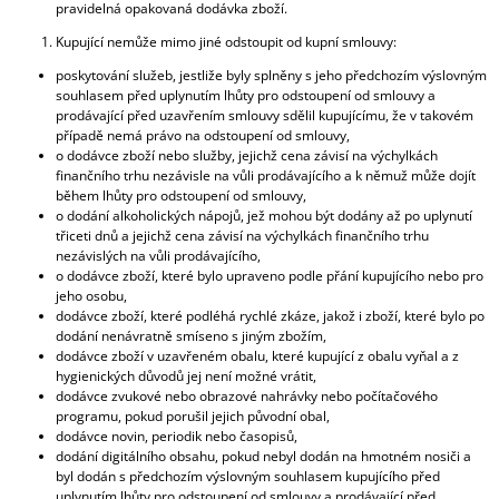
pravidelná opakovaná dodávka zboží.
Kupující nemůže mimo jiné odstoupit od kupní smlouvy:
poskytování služeb, jestliže byly splněny s jeho předchozím výslovným
souhlasem před uplynutím lhůty pro odstoupení od smlouvy a
prodávající před uzavřením smlouvy sdělil kupujícímu, že v takovém
případě nemá právo na odstoupení od smlouvy,
o dodávce zboží nebo služby, jejichž cena závisí na výchylkách
finančního trhu nezávisle na vůli prodávajícího a k němuž může dojít
během lhůty pro odstoupení od smlouvy,
o dodání alkoholických nápojů, jež mohou být dodány až po uplynutí
třiceti dnů a jejichž cena závisí na výchylkách finančního trhu
nezávislých na vůli prodávajícího,
o dodávce zboží, které bylo upraveno podle přání kupujícího nebo pro
jeho osobu,
dodávce zboží, které podléhá rychlé zkáze, jakož i zboží, které bylo po
dodání nenávratně smíseno s jiným zbožím,
dodávce zboží v uzavřeném obalu, které kupující z obalu vyňal a z
hygienických důvodů jej není možné vrátit,
dodávce zvukové nebo obrazové nahrávky nebo počítačového
programu, pokud porušil jejich původní obal,
dodávce novin, periodik nebo časopisů,
dodání digitálního obsahu, pokud nebyl dodán na hmotném nosiči a
byl dodán s předchozím výslovným souhlasem kupujícího před
uplynutím lhůty pro odstoupení od smlouvy a prodávající před