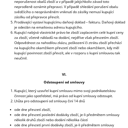
neporušenost obalů zboží a v případě jakýchkoliv závad toto
neprodleně oznámit přepravci. V případě shledání porušení obalu
svědčícího o neoprávněném vniknutí do zásilky nemusí kupující
zásilku od přepravce převzít.
Prodávající vystaví kupujícímu daňový doklad – fakturu. Daňový doklad
je odeslán na emailovou adresu kupujícího.
Kupující nabývá vlastnické právo ke zboží zaplacením celé kupní ceny
za zboží, včetně nákladů na dodání, nejdříve však převzetím zboží.
Odpovědnost za nahodilou zkázu, poškození či ztrátu zboží přechází
na kupujícího okamžikem převzetí zboží nebo okamžikem, kdy měl
kupující povinnost zboží převzít, ale v rozporu s kupní smlouvou tak
neučinil.
VI.
Odstoupení od smlouvy
Kupující, který uzavřel kupní smlouvu mimo svoji podnikatelskou
činnost jako spotřebitel, má právo od kupní smlouvy odstoupit.
Lhůta pro odstoupení od smlouvy činí 14 dnů
ode dne převzetí zboží,
ode dne převzetí poslední dodávky zboží, je-li předmětem smlouvy
několik druhů zboží nebo dodání několika částí
ode dne převzetí první dodávky zboží, je-li předmětem smlouvy