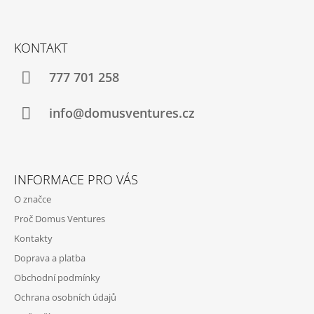
Z
Á
KONTAKT
P
A
777 701 258
T
Í
info@domusventures.cz
INFORMACE PRO VÁS
O značce
Proč Domus Ventures
Kontakty
Doprava a platba
Obchodní podmínky
Ochrana osobních údajů