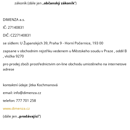
zákoník (dále jen „
občanský zákoník
“)
A
J
DIMENZA a.s.
Í
IČ: 27140831
T
?
DIČ: CZ27140831
se sídlem: U Županských 39, Praha 9 - Horní Počernice, 193 00
zapsane v obchodnim rejstřiku vedenem u Městskeho soudu v Praze , oddil B
, vložka 9270
pro prodej zboži prostřednictvim on-line obchodu umistěneho na internetove
HLEDAT
adrese
kontaktní údaje: Jitka Kochmanová
D
email: info@dimenza.cz
O
telefon: 777 701 258
P
O
www.dimenza.cz
R
(dále jen „
prodávající
“)
U
Č
U