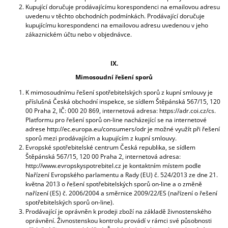
Kupující doručuje prodávajícímu korespondenci na emailovou adresu
uvedenu v těchto obchodních podmínkách. Prodávající doručuje
kupujícímu korespondenci na emailovou adresu uvedenou v jeho
zákaznickém účtu nebo v objednávce.
IX.
Mimosoudní řešení sporů
K mimosoudnímu řešení spotřebitelských sporů z kupní smlouvy je
příslušná Česká obchodní inspekce, se sídlem Štěpánská 567/15, 120
00 Praha 2, IČ: 000 20 869, internetová adresa: https://adr.coi.cz/cs.
Platformu pro řešení sporů on-line nacházející se na internetové
adrese http://ec.europa.eu/consumers/odr je možné využít při řešení
sporů mezi prodávajícím a kupujícím z kupní smlouvy.
Evropské spotřebitelské centrum Česká republika, se sídlem
Štěpánská 567/15, 120 00 Praha 2, internetová adresa:
http://www.evropskyspotrebitel.cz je kontaktním místem podle
Nařízení Evropského parlamentu a Rady (EU) č. 524/2013 ze dne 21.
května 2013 o řešení spotřebitelských sporů on-line a o změně
nařízení (ES) č. 2006/2004 a směrnice 2009/22/ES (nařízení o řešení
spotřebitelských sporů on-line).
Prodávající je oprávněn k prodeji zboží na základě živnostenského
oprávnění. Živnostenskou kontrolu provádí v rámci své působnosti