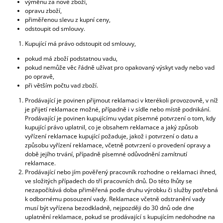
výměnu za nové zboží,
opravu zboží,
přiměřenou slevu z kupní ceny,
odstoupit od smlouvy.
Kupující má právo odstoupit od smlouvy,
pokud má zboží podstatnou vadu,
pokud nemůže věc řádně užívat pro opakovaný výskyt vady nebo vad
po opravě,
při větším počtu vad zboží.
Prodávající je povinen přijmout reklamaci v kterékoli provozovně, v níž
je přijetí reklamace možné, případně i v sídle nebo místě podnikání.
Prodávající je povinen kupujícímu vydat písemné potvrzení o tom, kdy
kupující právo uplatnil, co je obsahem reklamace a jaký způsob
vyřízení reklamace kupující požaduje, jakož i potvrzení o datu a
způsobu vyřízení reklamace, včetně potvrzení o provedení opravy a
době jejího trvání, případně písemné odůvodnění zamítnutí
reklamace.
Prodávající nebo jím pověřený pracovník rozhodne o reklamaci ihned,
ve složitých případech do tří pracovních dnů. Do této lhůty se
nezapočítává doba přiměřená podle druhu výrobku či služby potřebná
k odbornému posouzení vady. Reklamace včetně odstranění vady
musí být vyřízena bezodkladně, nejpozději do 30 dnů ode dne
uplatnění reklamace, pokud se prodávající s kupujícím nedohodne na