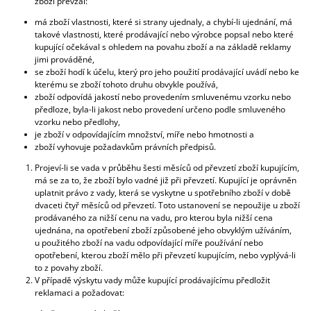
zboží převzal:
má zboží vlastnosti, které si strany ujednaly, a chybí-li ujednání, má
takové vlastnosti, které prodávající nebo výrobce popsal nebo které
kupující očekával s ohledem na povahu zboží a na základě reklamy
jimi prováděné,
se zboží hodí k účelu, který pro jeho použití prodávající uvádí nebo ke
kterému se zboží tohoto druhu obvykle používá,
zboží odpovídá jakostí nebo provedením smluvenému vzorku nebo
předloze, byla-li jakost nebo provedení určeno podle smluveného
vzorku nebo předlohy,
je zboží v odpovídajícím množství, míře nebo hmotnosti a
zboží vyhovuje požadavkům právních předpisů.
Projeví-li se vada v průběhu šesti měsíců od převzetí zboží kupujícím,
má se za to, že zboží bylo vadné již při převzetí. Kupující je oprávněn
uplatnit právo z vady, která se vyskytne u spotřebního zboží v době
dvaceti čtyř měsíců od převzetí. Toto ustanovení se nepoužije u zboží
prodávaného za nižší cenu na vadu, pro kterou byla nižší cena
ujednána, na opotřebení zboží způsobené jeho obvyklým užíváním,
u použitého zboží na vadu odpovídající míře používání nebo
opotřebení, kterou zboží mělo při převzetí kupujícím, nebo vyplývá-li
to z povahy zboží.
V případě výskytu vady může kupující prodávajícímu předložit
reklamaci a požadovat: