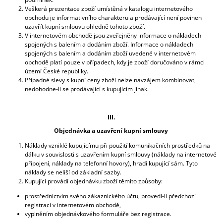
Veškerá prezentace zboží umístěná v katalogu internetového
obchodu je informativního charakteru a prodávající není povinen
uzavřít kupní smlouvu ohledně tohoto zboží.
V internetovém obchodě jsou zveřejněny informace o nákladech
spojených s balením a dodáním zboží. Informace o nákladech
spojených s balením a dodáním zboží uvedené v internetovém
obchodě platí pouze v případech, kdy je zboží doručováno v rámci
území České republiky.
Případné slevy s kupní ceny zboží nelze navzájem kombinovat,
nedohodne-li se prodávající s kupujícím jinak.
III.
Objednávka a uzavření kupní smlouvy
Náklady vzniklé kupujícímu při použití komunikačních prostředků na
dálku v souvislosti s uzavřením kupní smlouvy (náklady na internetové
připojení, náklady na telefonní hovory), hradí kupující sám. Tyto
náklady se neliší od základní sazby.
Kupující provádí objednávku zboží těmito způsoby:
prostřednictvím svého zákaznického účtu, provedl-li předchozí
registraci v internetovém obchodě,
vyplněním objednávkového formuláře bez registrace.