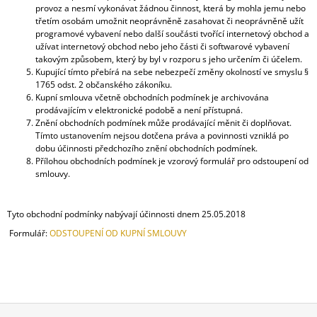
provoz a nesmí vykonávat žádnou činnost, která by mohla jemu nebo
třetím osobám umožnit neoprávněně zasahovat či neoprávněně užít
programové vybavení nebo další součásti tvořící internetový obchod a
užívat internetový obchod nebo jeho části či softwarové vybavení
takovým způsobem, který by byl v rozporu s jeho určením či účelem.
Kupující tímto přebírá na sebe nebezpečí změny okolností ve smyslu §
1765 odst. 2 občanského zákoníku.
Kupní smlouva včetně obchodních podmínek je archivována
prodávajícím v elektronické podobě a není přístupná.
Znění obchodních podmínek může prodávající měnit či doplňovat.
Tímto ustanovením nejsou dotčena práva a povinnosti vzniklá po
dobu účinnosti předchozího znění obchodních podmínek.
Přílohou obchodních podmínek je vzorový formulář pro odstoupení od
smlouvy.
Tyto obchodní podmínky nabývají účinnosti dnem 25.05.2018
Formulář:
ODSTOUPENÍ OD KUPNÍ SMLOUVY