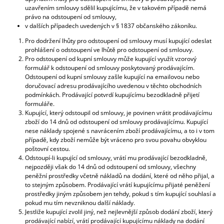
uzavřením smlouvy sdělil kupujícímu, že v takovém případě nemá
právo na odstoupení od smlouvy,
v dalších případech uvedených v § 1837 občanského zákoníku.
Pro dodržení lhůty pro odstoupení od smlouvy musí kupující odeslat
prohlášení o odstoupení ve lhůtě pro odstoupení od smlouvy.
Pro odstoupení od kupní smlouvy může kupující využít vzorový
formulář k odstoupení od smlouvy poskytovaný prodávajícím.
Odstoupení od kupní smlouvy zašle kupující na emailovou nebo
doručovací adresu prodávajícího uvedenou v těchto obchodních
podmínkách. Prodávající potvrdí kupujícímu bezodkladně přijetí
formuláře.
Kupující, který odstoupil od smlouvy, je povinen vrátit prodávajícímu
zboží do 14 dnů od odstoupení od smlouvy prodávajícímu. Kupující
nese náklady spojené s navrácením zboží prodávajícímu, a to i v tom
případě, kdy zboží nemůže být vráceno pro svou povahu obvyklou
poštovní cestou.
Odstoupí-li kupující od smlouvy, vrátí mu prodávající bezodkladně,
nejpozději však do 14 dnů od odstoupení od smlouvy, všechny
peněžní prostředky včetně nákladů na dodání, které od něho přijal, a
to stejným způsobem. Prodávající vrátí kupujícímu přijaté peněžení
prostředky jiným způsobem jen tehdy, pokud s tím kupující souhlasí a
pokud mu tím nevzniknou další náklady.
Jestliže kupující zvolil jiný, než nejlevnější způsob dodání zboží, který
prodávající nabízí, vrátí prodávající kupujícímu náklady na dodání