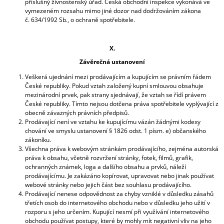
příslušný živnostenský úřad. Česká obchodní inspekce vykonává ve
vymezeném rozsahu mimo jiné dozor nad dodržováním zákona
č. 634/1992 Sb., o ochraně spotřebitele.
X.
Závěrečná ustanovení
Veškerá ujednání mezi prodávajícím a kupujícím se právním řádem
České republiky. Pokud vztah založený kupní smlouvou obsahuje
mezinárodní prvek, pak strany sjednávají, že vztah se řídí právem
České republiky. Tímto nejsou dotčena práva spotřebitele vyplývající z
obecně závazných právních předpisů.
Prodávající není ve vztahu ke kupujícímu vázán žádnými kodexy
chování ve smyslu ustanovení § 1826 odst. 1 písm. e) občanského
zákoníku.
Všechna práva k webovým stránkám prodávajícího, zejména autorská
práva k obsahu, včetně rozvržení stránky, fotek, filmů, grafik,
ochranných známek, loga a dalšího obsahu a prvků, náleží
prodávajícímu. Je zakázáno kopírovat, upravovat nebo jinak používat
webové stránky nebo jejich část bez souhlasu prodávajícího.
Prodávající nenese odpovědnost za chyby vzniklé v důsledku zásahů
třetích osob do internetového obchodu nebo v důsledku jeho užití v
rozporu s jeho určením. Kupující nesmí při využívání internetového
obchodu používat postupy, které by mohly mít negativní vliv na jeho