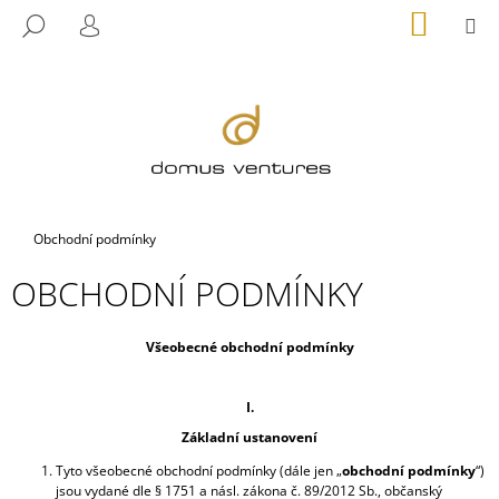
K
Přejít
NÁKUP
M
HLEDAT
na
KOŠÍK
O
PŘIHLÁŠENÍ
ZPĚT
ZPĚT
obsah
Š
Í
C
K
O
P
O
T
Domů
Obchodní podmínky
Ř
OBCHODNÍ PODMÍNKY
E
B
U
Všeobecné obchodní podmínky
J
E
I.
T
Základní ustanovení
E
Tyto všeobecné obchodní podmínky (dále jen „
obchodní podmínky
“)
N
jsou vydané dle § 1751 a násl. zákona č. 89/2012 Sb., občanský