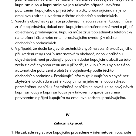
kupní smlouvy a kupní smlouva je v takovém případě uzavřena
potvrzením kupujícího o přijetí této nabídky prodávajícímu na jeho
emailovou adresu uvedenu v těchto obchodních podmínkách.
Všechny objednávky přijaté prodávajícím jsou závazné. Kupující může
zrušit objednávku, dokud není kupujícímu doručeno oznámení o přijetí
objednávky prodávajícím. Kupující může zrušit objednávku telefonicky
na telefonní číslo nebo email prodávajícího uvedený v těchto
obchodních podmínkách.
V případě, že došlo ke zjevné technické chybě na straně prodávajícího
při uvedení ceny zboží v internetovém obchodě, nebo v průběhu
objednávání, není prodávající povinen dodat kupujícímu zboží za tuto
zcela zjevně chybnou cenu ani v případě, že kupujícímu bylo zasláno
automatické potvrzení o obdržení objednávky podle těchto
obchodních podmínek. Prodávající informuje kupujícího o chybě bez
zbytečného odkladu a zašle kupujícímu na jeho emailovou adresu
pozměněnou nabídku. Pozměněná nabídka se považuje za nový návrh
kupní smlouvy a kupní smlouva je v takovém případě uzavřena
potvrzením o přijetí kupujícím na emailovou adresu prodávajícího.
IV.
Zákaznický účet
Na základě registrace kupujícího provedené v internetovém obchodě