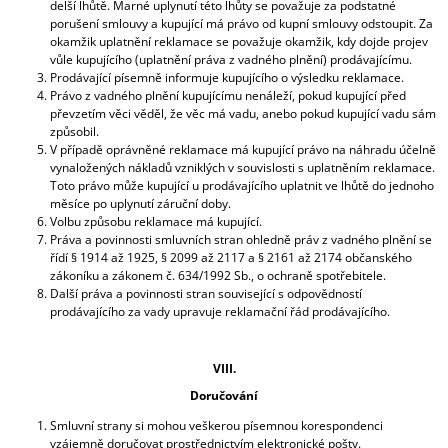
delší lhůtě. Marné uplynutí této lhůty se považuje za podstatné
porušení smlouvy a kupující má právo od kupní smlouvy odstoupit. Za
okamžik uplatnění reklamace se považuje okamžik, kdy dojde projev
vůle kupujícího (uplatnění práva z vadného plnění) prodávajícímu.
Prodávající písemně informuje kupujícího o výsledku reklamace.
Právo z vadného plnění kupujícímu nenáleží, pokud kupující před
převzetím věci věděl, že věc má vadu, anebo pokud kupující vadu sám
způsobil.
V případě oprávněné reklamace má kupující právo na náhradu účelně
vynaložených nákladů vzniklých v souvislosti s uplatněním reklamace.
Toto právo může kupující u prodávajícího uplatnit ve lhůtě do jednoho
měsíce po uplynutí záruční doby.
Volbu způsobu reklamace má kupující.
Práva a povinnosti smluvních stran ohledně práv z vadného plnění se
řídí § 1914 až 1925, § 2099 až 2117 a § 2161 až 2174 občanského
zákoníku a zákonem č. 634/1992 Sb., o ochraně spotřebitele.
Další práva a povinnosti stran související s odpovědností
prodávajícího za vady upravuje reklamační řád prodávajícího.
VIII.
Doručování
Smluvní strany si mohou veškerou písemnou korespondenci
vzájemně doručovat prostřednictvím elektronické pošty.