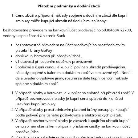
Platební podmínky a dodání zboží
Cenu zboží a případné náklady spojené s dodáním zboží dle kupní
smlouvy může kupující uhradit následujícími způsoby:
bezhotovostně převodem na bankovní účet prodávajícího 503846841/2700,
vedeny u společnosti Unicredit Bank
bezhotovostně převodem na účet prodávajícího prostřednictvím
platební brány GoPay
dobírkou v hotovosti při předávní zboží,
v hotovosti při osobním odběru v provozovně
Společně s kupní cenou je kupující povinen uhradit prodávajícímu
náklady spojené s balením a dodáním zboží ve smluvené výši. Není-li
dále uvedeno výslovně jinak, rozumí se dále kupní cenou i náklady
spojené s dodáním zboží.
V případě platby v hotovosti je kupní cena splatná při převzetí zboží. V
případě bezhotovostní platby je kupní cena splatná do 7 dnů od
uzavření kupní smlouvy.
V případě platby prostřednictvím platební brány postupuje kupující
podle pokynů příslušného poskytovatele elektronických plateb.
V případě bezhotovostní platby je závazek kupujícího uhradit kupní
cenu splněn okamžikem připsání příslušné částky na bankovní účet
prodávajícího.
Prodávající nepožaduje od kupujícího předem žádnou zálohu či jinou