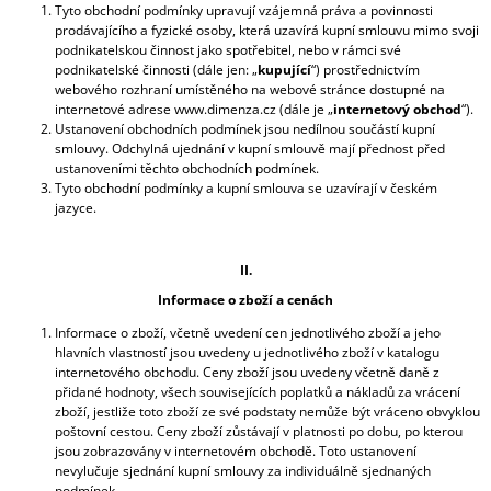
Tyto obchodní podmínky upravují vzájemná práva a povinnosti
J
prodávajícího a fyzické osoby, která uzavírá kupní smlouvu mimo svoji
E
podnikatelskou činnost jako spotřebitel, nebo v rámci své
M
podnikatelské činnosti (dále jen: „
kupující
“) prostřednictvím
E
webového rozhraní umístěného na webové stránce dostupné na
internetové adrese www.dimenza.cz (dále je „
internetový obchod
“).
JÍDELNÍ
Ustanovení obchodních podmínek jsou nedílnou součástí kupní
VOZÍK
smlouvy. Odchylná ujednání v kupní smlouvě mají přednost před
AIRPORT
ustanoveními těchto obchodních podmínek.
Tyto obchodní podmínky a kupní smlouva se uzavírají v českém
19
jazyce.
390
Kč
II.
Informace o zboží a cenách
Informace o zboží, včetně uvedení cen jednotlivého zboží a jeho
hlavních vlastností jsou uvedeny u jednotlivého zboží v katalogu
internetového obchodu. Ceny zboží jsou uvedeny včetně daně z
přidané hodnoty, všech souvisejících poplatků a nákladů za vrácení
zboží, jestliže toto zboží ze své podstaty nemůže být vráceno obvyklou
poštovní cestou. Ceny zboží zůstávají v platnosti po dobu, po kterou
jsou zobrazovány v internetovém obchodě. Toto ustanovení
nevylučuje sjednání kupní smlouvy za individuálně sjednaných
podmínek.