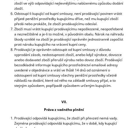
zboží ve výši odpovídající nejlevnějšímu nabízenému způsobu dodání
zboží.
Odstoupí-li kupující od kupní smlouvy, není prodávající povinen vrátit
přijaté peněžní prostředky kupujícímu dříve, než mu kupující zboží
předá nebo prokáže, že zboží prodávajícímu odeslal.
Zboží musí vrátit kupující prodávajícímu nepoškozené, neopotřebené
a neznečištěné a je-li to možné, v původním obalu. Nárok na náhradu
škody vzniklé na zboží je prodávající oprávněn jednostranně započíst
proti nároku kupujícího na vrácení kupní ceny.
Prodávající je oprávněn odstoupit od kupní smlouvy z důvodu
vyprodání zásob, nedostupnosti zboží, anebo když výrobce, dovozce
anebo dodavatel zboží přerušil výrobu nebo dovoz zboží. Prodávající
bezodkladně informuje kupujícího prostřednictví emailové adresy
uvedené v objednávce a vrátí ve lhůtě 14 dnů od oznámení o
odstoupení od kupní smlouvy všechny peněžní prostředky včetně
nákladů na dodání, které od něho na základě smlouvy přijal, a to
stejným způsobem, popřípadě způsobem určeným kupujícím.
VII.
Práva z vadného plnění
Prodávající odpovídá kupujícímu, že zboží při převzetí nemá vady.
Zejména prodávající odpovídá kupujícímu, že v době, kdy kupující