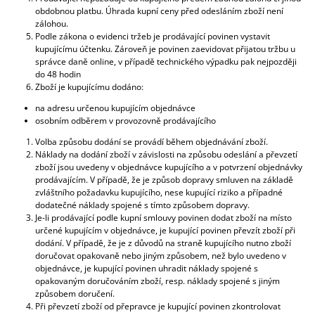
obdobnou platbu. Úhrada kupní ceny před odesláním zboží není
zálohou.
Podle zákona o evidenci tržeb je prodávající povinen vystavit
kupujícímu účtenku. Zároveň je povinen zaevidovat přijatou tržbu u
správce daně online, v případě technického výpadku pak nejpozději
do 48 hodin
Zboží je kupujícímu dodáno:
na adresu určenou kupujícím objednávce
osobním odběrem v provozovně prodávajícího
Volba způsobu dodání se provádí během objednávání zboží.
Náklady na dodání zboží v závislosti na způsobu odeslání a převzetí
zboží jsou uvedeny v objednávce kupujícího a v potvrzení objednávky
prodávajícím. V případě, že je způsob dopravy smluven na základě
zvláštního požadavku kupujícího, nese kupující riziko a případné
dodatečné náklady spojené s tímto způsobem dopravy.
Je-li prodávající podle kupní smlouvy povinen dodat zboží na místo
určené kupujícím v objednávce, je kupující povinen převzít zboží při
dodání. V případě, že je z důvodů na straně kupujícího nutno zboží
doručovat opakovaně nebo jiným způsobem, než bylo uvedeno v
objednávce, je kupující povinen uhradit náklady spojené s
opakovaným doručováním zboží, resp. náklady spojené s jiným
způsobem doručení.
Při převzetí zboží od přepravce je kupující povinen zkontrolovat