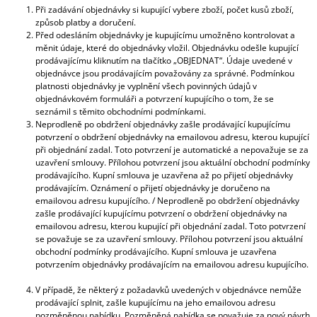
Při zadávání objednávky si kupující vybere zboží, počet kusů zboží,
způsob platby a doručení.
Před odesláním objednávky je kupujícímu umožněno kontrolovat a
měnit údaje, které do objednávky vložil. Objednávku odešle kupující
prodávajícímu kliknutím na tlačítko „OBJEDNAT“. Údaje uvedené v
objednávce jsou prodávajícím považovány za správné. Podmínkou
platnosti objednávky je vyplnění všech povinných údajů v
objednávkovém formuláři a potvrzení kupujícího o tom, že se
seznámil s těmito obchodními podmínkami.
Neprodleně po obdržení objednávky zašle prodávající kupujícímu
potvrzení o obdržení objednávky na emailovou adresu, kterou kupující
při objednání zadal. Toto potvrzení je automatické a nepovažuje se za
uzavření smlouvy. Přílohou potvrzení jsou aktuální obchodní podmínky
prodávajícího. Kupní smlouva je uzavřena až po přijetí objednávky
prodávajícím. Oznámení o přijetí objednávky je doručeno na
emailovou adresu kupujícího. / Neprodleně po obdržení objednávky
zašle prodávající kupujícímu potvrzení o obdržení objednávky na
emailovou adresu, kterou kupující při objednání zadal. Toto potvrzení
se považuje se za uzavření smlouvy. Přílohou potvrzení jsou aktuální
obchodní podmínky prodávajícího. Kupní smlouva je uzavřena
potvrzením objednávky prodávajícím na emailovou adresu kupujícího.
V případě, že některý z požadavků uvedených v objednávce nemůže
prodávající splnit, zašle kupujícímu na jeho emailovou adresu
pozměněnou nabídku. Pozměněná nabídka se považuje za nový návrh