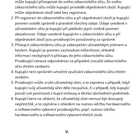
může kupující přistupovat do svého zákaznického účtu. Ze svého
zákaznického účtu může kupující provádět objednávání zboží. Kupující
může objednávat zboží také bez registrace.
Při registraci do zákaznického účtu a při objednávání zboží je kupující
povinen uvádět správně a pravdivě všechny údaje. Údaje uvedené v
uživatelském účtu je kupující při jakékoliv jejich změně povinen
aktualizovat. Údaje uvedené kupujícím v zákaznickém účtu a při
objednávání zboží jsou prodávajícím považovány za správné.
Přístup k zákaznickému účtu je zabezpečen uživatelským jménem a
heslem. Kupující je povinen zachovávat mlčenlivost, ohledně
informací nezbytných k přístupu do jeho zákaznického účtu.
Prodávající nenese odpovědnost za případné zneužití zákaznického
účtu třetími osobami.
Kupující není oprávněn umožnit využívání zákaznického účtu třetím
osobám.
Prodávající může zrušit uživatelský účet, a to zejména v případě, když
kupující svůj uživatelský účet déle nevyužívá, či v případě, kdy kupující
poruší své povinnosti z kupní smlouvy a těchto obchodních podmínek.
Kupující bere na vědomí, že uživatelský účet nemusí být dostupný
nepřetržitě, a to zejména s ohledem na nutnou údržbu hardwarového
a softwarového vybavení prodávajícího, popř. nutnou údržbu
hardwarového a softwarového vybavení třetích osob.
V.