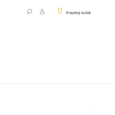
NÁKUPNÍ
HLEDAT
KOŠÍK
Prázdný košík
PŘIHLÁŠENÍ
Následující
GE