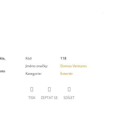
kla,
Kód
118
Jméno značky
:
Domus Ventures
hoto
Kategorie
:
Exteriér
TISK
ZEPTAT SE
SDÍLET