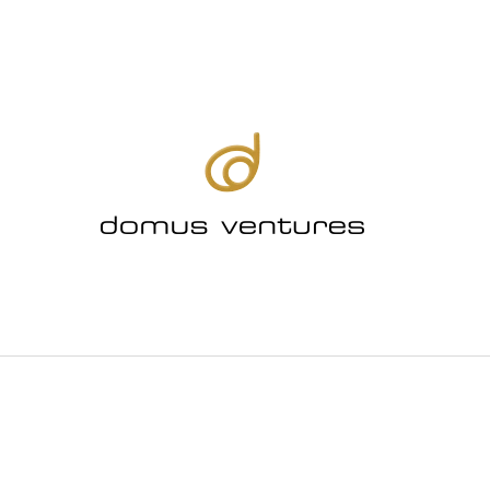
CO POTŘEBUJETE NAJÍT?
HLEDAT
DOPORUČUJEME
ODPOČINKOVÝ SET NEW YORK
CARDIFF LOUN