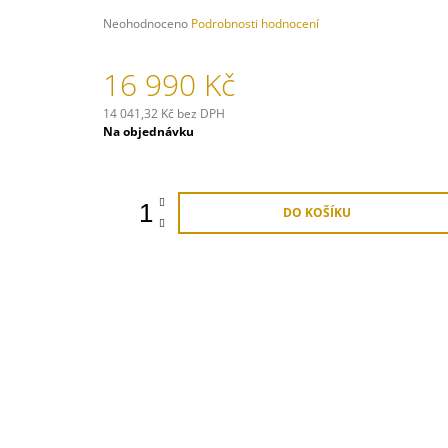
139 900 Kč
Průměrné
Neohodnoceno
Podrobnosti hodnocení
hodnocení
produktu
16 990 Kč
je
0,0
z
14 041,32 Kč bez DPH
5
Měrná
Na objednávku
hvězdiček.
cena:
DO KOŠÍKU