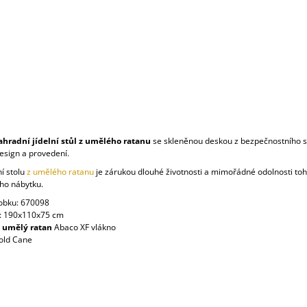
ahradní jídelní stůl z umělého ratanu
se skleněnou deskou z bezpečnostního s
esign a provedení.
í stolu
z umělého ratanu
je zárukou dlouhé životnosti a mimořádné odolnosti to
ho nábytku.
robku: 670098
: 190x110x75 cm
:
umělý ratan
Abaco XF vlákno
old Cane