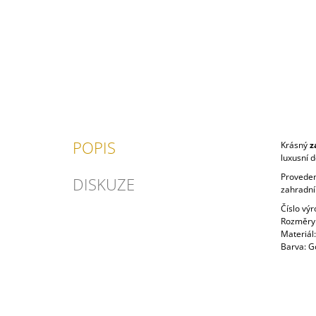
POPIS
Krásný
z
luxusní d
Proveden
DISKUZE
zahradní
Číslo vý
Rozměry
Materiál
Barva: G