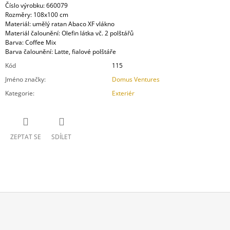
Číslo výrobku: 660079
Rozměry: 108x100 cm
Materiál: umělý ratan Abaco XF vlákno
Materiál čalounění: Olefin látka vč. 2 polštářů
Barva: Coffee Mix
Barva čalounění: Latte, fialové polštáře
Kód
115
Jméno značky
:
Domus Ventures
Kategorie
:
Exteriér
ZEPTAT SE
SDÍLET
Z