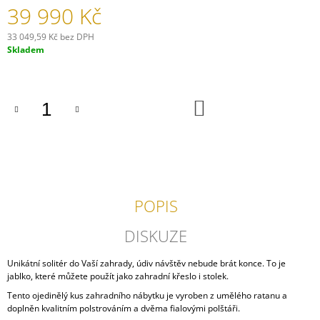
39 990 Kč
J
E
33 049,59 Kč bez DPH
M
Měrná
Skladem
E
cena:
PROUTĚNÁ
POHOVKA
DO
LAS
KOŠÍKU
PALMAS
17
110
Kč
POPIS
DISKUZE
Unikátní solitér do Vaší zahrady, údiv návštěv nebude brát konce. To je
jablko, které můžete použít jako zahradní křeslo i stolek.
Tento ojedinělý kus zahradního nábytku je vyroben z umělého ratanu a
doplněn kvalitním polstrováním a dvěma fialovými polštáři.