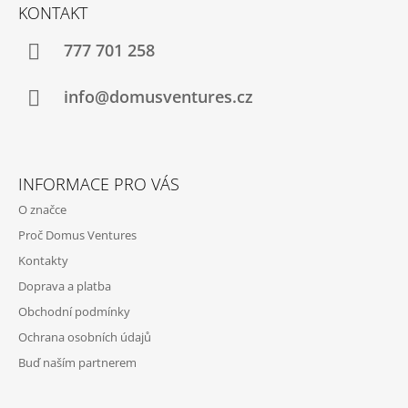
Á
KONTAKT
P
A
777 701 258
T
Í
info@domusventures.cz
INFORMACE PRO VÁS
O značce
Proč Domus Ventures
Kontakty
Doprava a platba
Obchodní podmínky
Ochrana osobních údajů
Buď naším partnerem