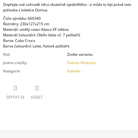
Dopřejte své zahradě něco skutečně ojedinělého - a může to být právě tato
pohovka z kolekce Domus.
Číslo výrobku: 660340
Rozměry: 230x127x215 cm
Materiál: umělý ratan Abaco XF vlákno
Materiál čalounění: Olefin látka vč. 7 polštářů
Barva: Cubu Croco
Barva čalounění: Latte, fialové polštáře
Kód
Zvolte variantu
Jméno značky
:
Domus Ventures
Kategorie
:
Exteriér
ZEPTAT SE
SDÍLET