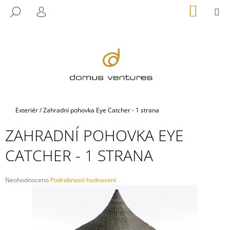
K
Přejít
NÁKUP
M
HLEDAT
na
KOŠÍK
O
PŘIHLÁŠENÍ
ZPĚT
ZPĚT
obsah
Š
Í
C
K
O
P
O
T
Domů
Exteriér
/
Zahradní pohovka Eye Catcher - 1 strana
Ř
ZAHRADNÍ POHOVKA EYE
E
B
CATCHER - 1 STRANA
U
J
Průměrné
Neohodnoceno
Podrobnosti hodnocení
E
hodnocení
produktu
T
je
E
0,0
N
z