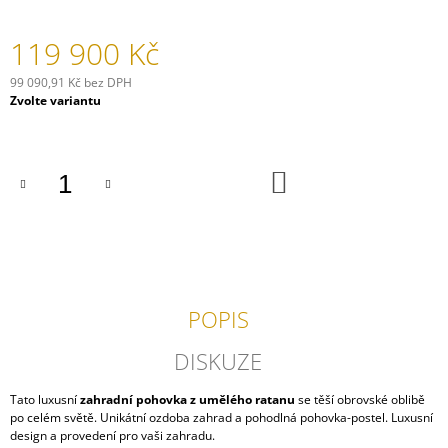
J
E
119 900 Kč
M
E
99 090,91 Kč bez DPH
Měrná
Zvolte variantu
PROUTĚNÁ
cena:
POHOVKA
LAS
PALMAS
DO
KOŠÍKU
17
110
Kč
POPIS
DISKUZE
Tato luxusní
zahradní pohovka z umělého ratanu
se těší obrovské oblibě
po celém světě. Unikátní ozdoba zahrad a pohodlná pohovka-postel. Luxusní
design a provedení pro vaši zahradu.