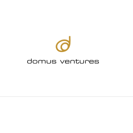
CO POTŘEBUJETE NAJÍT?
HLEDAT
DOPORUČUJEME
ODPOČINKOVÝ SET NEW YORK
CARDIFF LOUN