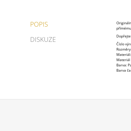
POPIS
Origináln
přímému 
Dopřejte
DISKUZE
Číslo vý
Rozměry
Materiál
Materiál 
Barva: P
Barva čal
Z
Á
P