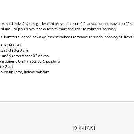
í vzhled, odvážný design, kvalitní provedení z umělého ratanu, polohovací stříška 
slunci - to jsou hlavní znaky této mimořádně zdařilé zahradní pohovky.
 si komfortní odpočinek a vyjímečné pohodlí ratanové zahradní pohovky Sullivan I
robku: 660342
: 230x130x80 cm
: umělý ratan Abaco XF vlákno
čalounění: Olefin látka vč. 5 polštářů
ale Gold
ounění: Latte, fialové polštáře
KONTAKT