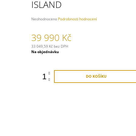
ISLAND
139 900 Kč
Průměrné
Neohodnoceno
Podrobnosti hodnocení
hodnocení
produktu
39 990 Kč
je
0,0
z
33 049,59 Kč bez DPH
5
Měrná
Na objednávku
hvězdiček.
cena:
DO KOŠÍKU