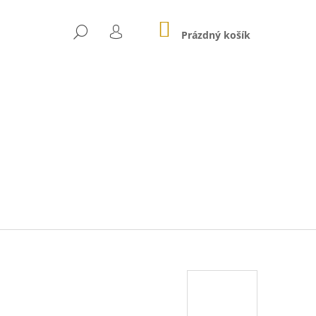
NÁKUPNÍ
HLEDAT
KOŠÍK
Prázdný košík
PŘIHLÁŠENÍ
Následující
GE