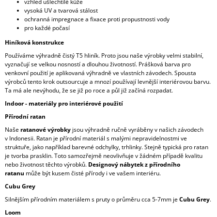
vzhled ušlechtilé kůže
J
vysoká UV a tvarová stálost
E
ochranná impregnace a fixace proti propustnosti vody
M
pro každé počasí
E
Hiníková konstrukce
Používáme výhradně čistý T5 hliník. Proto jsou naše výrobky velmi stabilní,
ODPOČINKOVÝ
vyznačují se velkou nosností a dlouhou životností. Prášková barva pro
SET
venkovní použití je aplikovaná výhradně ve vlastních závodech. Spousta
NEW
YORK
výrobců tento krok outsourcuje a mnozí používají levnější interiérovou barvu.
Ta má ale nevýhodu, že se již po roce a půl již začíná rozpadat.
86
300
Indoor - materiály pro interiérové použití
Kč
Přírodní ratan
Naše
ratanové výrobky
jsou výhradně ručně vyráběny v našich závodech
v Indonesii. Ratan je přírodní materiál s malými nepravidelnostmi ve
struktuře, jako například barevné odchylky, trhlinky. Stejně typická pro ratan
je tvorba prasklin. Toto samozřejmě neovlivňuje v žádném případě kvalitu
nebo životnost těchto výrobků.
Designový nábytek z přírodního
ratanu
může být kusem čisté přírody i ve vašem interiéru.
Cubu Grey
Silnějším přírodním materiálem s pruty o průměru cca 5-7mm je
Cubu Grey
.
Loom