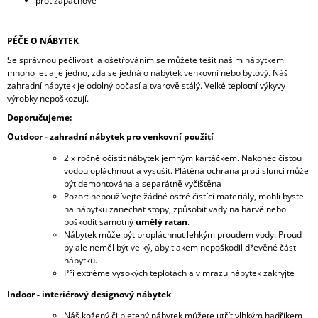
protizápachové
PÉČE O NÁBYTEK
Se správnou pečlivostí a ošetřováním se můžete tešit naším nábytkem
mnoho let a je jedno, zda se jedná o nábytek venkovní nebo bytový. Náš
zahradní nábytek je odolný počasí a tvarově stálý. Velké teplotní výkyvy
výrobky nepoškozují.
Doporučujeme:
Outdoor - zahradní nábytek pro venkovní použití
2 x ročně očistit nábytek jemným kartáčkem. Nakonec čistou
vodou opláchnout a vysušit. Plátěná ochrana proti slunci může
být demontována a separátně vyčištěna
Pozor: nepoužívejte žádné ostré čistící materiály, mohli byste
na nábytku zanechat stopy, způsobit vady na barvě nebo
poškodit samotný
umělý ratan
.
Nábytek může být propláchnut lehkým proudem vody. Proud
by ale neměl být velký, aby tlakem nepoškodil dřevěné části
nábytku.
Při extréme vysokých teplotách a v mrazu nábytek zakryjte
Indoor - interiérový designový nábytek
Náš kožený či pletený nábytek můžete utřít vlhkým hadříkem,