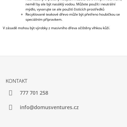
neměl by ale být nasáklý vodou. Můžete použít i neutrální
mýdlo, vyvarujte se ale použití čistících prostředků
Recyklované teakové dřevo může být přetřeno houbičkou se
speciálním přípravkem.
V zásadě mohou být výrobky z masivního dřeva očištěny vlhkou kůží.
Z
Á
KONTAKT
P
A
777 701 258
T
Í
info@domusventures.cz