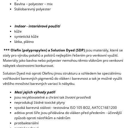
Bavlna – polyester – mix
Stálobarevný polyester
Indoor - interiérové použití
kůže
syntetická kůže
látka, plátno
*** Olefin (polypropylen) a Solution Dyed (SDP)
jsou materiály, které se
staly pro výrobu potahů a polstrů nejlepším řešením pro venkovní využití.
Materiály jako bavlna nebo polyester nemohou těmto vláknům pro venkovní
nábytek vlastnostmi konkurovat.
Solution Dyed má oproti Olefinu jinou strukturu a vzhledem ke speciálnímu
vstřikování barevných pigmentů do vláken i barevnost a tak je možné využít
většího množství barevných variací k nábytku.
Mezi jejich výhody patří
jsou recyklovatelné a chrání tak životní prostředí
neprodukují žádné toxické plyny
vysoká barevná stálost - testována ISO 105 BO2, AATCC16E1200
aditiva proti šíře jsou přidávána do vláken před předením - účinnější
způsob oproti nástřikům a nátěrům
protibakteriální