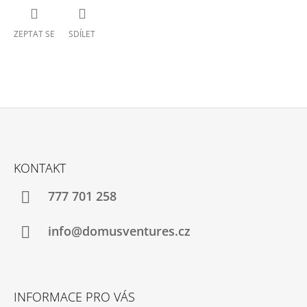
ZEPTAT SE
SDÍLET
Z
Á
KONTAKT
P
A
777 701 258
T
Í
info@domusventures.cz
INFORMACE PRO VÁS