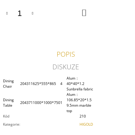
J
E
DO
KOŠÍKU
M
E
ODPOČINKOVÝ
SET
NEW
YORK
POPIS
86
300
DISKUZE
Kč
Alum：
Dining
204311
625*555*865
4
40*40*1.2
Chair
Sunbrella fabric
Alum：
Dining
106.85*20*1.5
204371
1000*1000*750
1
Table
9.5mm marble
top
Kód
210
Kategorie
:
HIGOLD