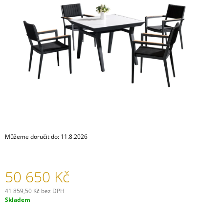
5
A
hvězdiček.
J
Í
T
?
HLEDAT
Můžeme doručit do:
11.8.2026
D
O
P
50 650 Kč
O
R
41 859,50 Kč bez DPH
U
Měrná
Skladem
Č
cena:
U