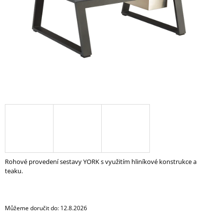
A
J
Í
T
?
HLEDAT
D
O
Rohové provedení sestavy YORK s využitím hliníkové konstrukce a
P
teaku.
O
R
U
Č
Můžeme doručit do:
12.8.2026
U