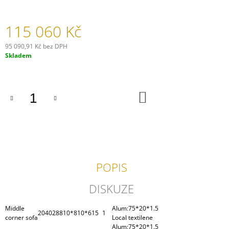
J
E
115 060 Kč
M
E
95 090,91 Kč bez DPH
Měrná
Skladem
ODPOČINKOVÝ
cena:
SET
GENEVA
34
DO
090
KOŠÍKU
Kč
POPIS
DISKUZE
Middle
Alum:75*20*1.5
204028
810*810*615
1
corner sofa
Local textilene
Alum:75*20*1.5