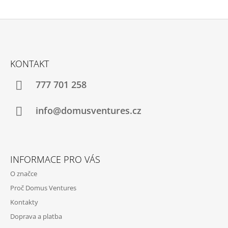
Z
Á
KONTAKT
P
A
777 701 258
T
Í
info@domusventures.cz
INFORMACE PRO VÁS
O značce
Proč Domus Ventures
Kontakty
Doprava a platba