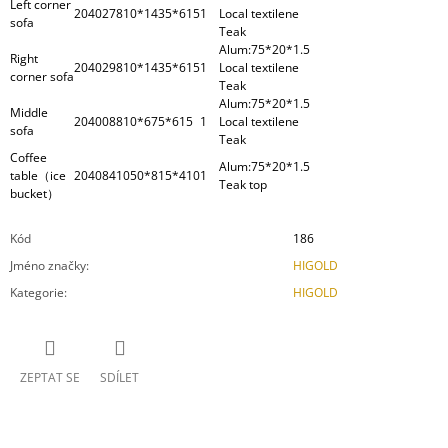
Left corner
204027
810*1435*615
1
Local textilene
sofa
Teak
Alum:75*20*1.5
Right
204029
810*1435*615
1
Local textilene
corner sofa
Teak
Alum:75*20*1.5
Middle
204008
810*675*615
1
Local textilene
sofa
Teak
Coffee
Alum:75*20*1.5
table（ice
204084
1050*815*410
1
Teak top
bucket）
Kód
186
Jméno značky
:
HIGOLD
Kategorie
:
HIGOLD
ZEPTAT SE
SDÍLET