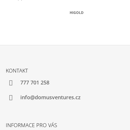
A
HIGOLD
J
Í
T
?
Z
Á
HLEDAT
KONTAKT
P
A
777 701 258
T
D
Í
O
info@domusventures.cz
P
O
R
U
Č
INFORMACE PRO VÁS
U