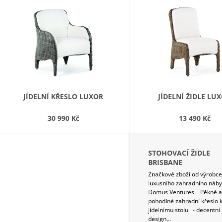
Ý
86 300 Kč
119 900 Kč
P
S
P
R
O
D
JÍDELNÍ KŘESLO LUXOR
JÍDELNÍ ŽIDLE LU
U
30 990 Kč
13 490 Kč
K
T
Ů
STOHOVACÍ ŽIDLE
BRISBANE
Značkové zboží od výrobce
luxusního zahradního náby
Domus Ventures. Pěkné a
pohodlné zahradní křeslo 
jídelnímu stolu - decentní
design...