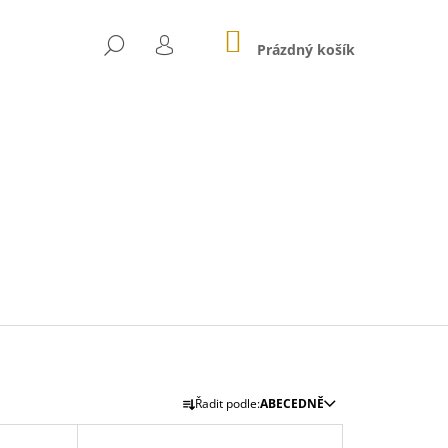
NÁKUPNÍ
HLEDAT
KOŠÍK
Prázdný košík
PŘIHLÁŠENÍ
Následující
Ř
Řadit podle:
ABECEDNĚ
A
GE
Z