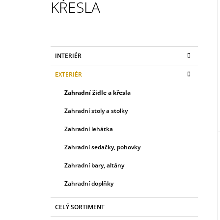
KŘESLA
139 900 Kč
I
P
O
K
Přeskočit
S
INTERIÉR
A
kategorie
T
T
EXTERIÉR
E
R
G
A
Zahradní židle a křesla
O
R
N
Zahradní stoly a stolky
I
N
E
Zahradní lehátka
Í
P
Zahradní sedačky, pohovky
A
Zahradní bary, altány
N
E
Zahradní doplňky
L
CELÝ SORTIMENT