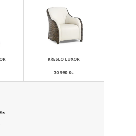
E
N
Í
P
R
O
D
XOR
KŘESLO LUXOR
U
K
30 990 Kč
T
Ů
tku
k