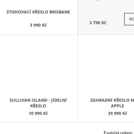
STOHOVACÍ KŘESLO BRISBANE
S
DO
3 790 Kč
3 990 Kč
SULLIVAN ISLAND - JÍDELNÍ
ZAHRADNÍ KŘESLO 
KŘESLO
APPLE
10 990 Kč
39 990 Kč
7
položek celkem