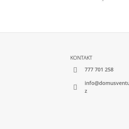
O
V
L
Á
D
A
C
Í
P
R
V
KONTAKT
K
Y
777 701 258
V
Ý
info@domusventu
P
I
z
S
U